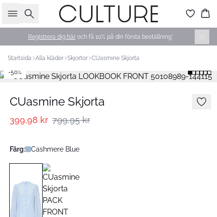
Sök
Ko
Registrera dig här
och få 10% på din första beställning*
Startsida
Alla kläder
Skjortor
CUasmine Skjorta
-50%
CUasmine Skjorta
399,98 kr
799,95 kr
Färg:
Cashmere Blue