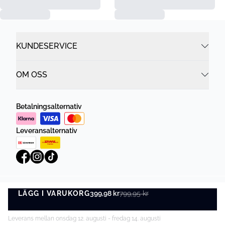
KUNDESERVICE
OM OSS
Betalningsalternativ
Leveransalternativ
LÄGG I VARUKORG
Integritetspolicy
399,98 kr
799,95 kr
Villkor
LÄGG I VARUKORG
©
DK Company Online AB
2026
Leverans mellan onsdag 12. augusti - fredag 14. augusti