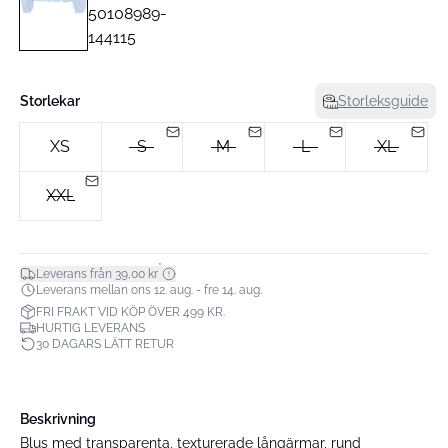
Storlekar
Storleksguide
XS
S
M
L
XL
XXL
*
Leverans från 39,00 kr
Leverans mellan ons 12. aug. - fre 14. aug.
FRI FRAKT VID KÖP ÖVER 499 KR.
HURTIG LEVERANS
30 DAGARS LÄTT RETUR
Beskrivning
Blus med transparenta, texturerade långärmar, rund