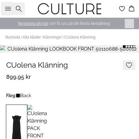
Sök
Ko
Registrera dig här
och få 10% på din första beställning*
Startsida
Alla kläder
Klänningar
CUolena Klänning
CUolena Klänning
899,95 kr
Färg:
Black