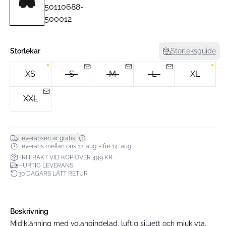
Storlekar
Storleksguide
XS
S
M
L
XL
XXL
*
Leveransen är gratis!
Leverans mellan ons 12. aug. - fre 14. aug.
FRI FRAKT VID KÖP ÖVER 499 KR.
HURTIG LEVERANS
30 DAGARS LÄTT RETUR
Beskrivning
Midiklänning med volangindelad, luftig siluett och mjuk yta.