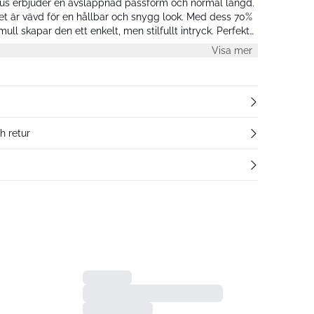
s erbjuder en avslappnad passform och normal längd.
let är vävd för en hållbar och snygg look. Med dess 70%
l skapar den ett enkelt, men stilfullt intryck. Perfekt
Visa mer
h retur