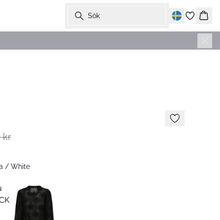
Sök
Korg
-50%
 kr
a / White