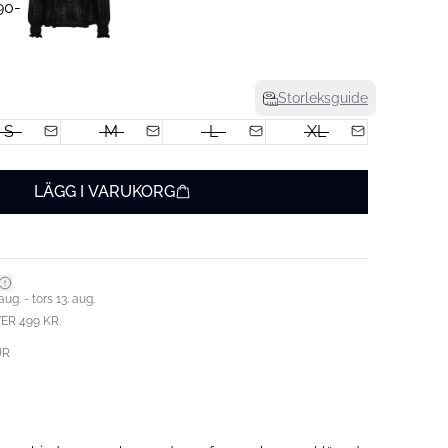
Storleksguide
S
M
L
XL
LÄGG I VARUKORG
ug. - tors 13. aug.
ER 499 KR.
UR