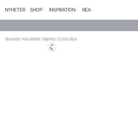
NYHETER
SHOP
INSPIRATION
REA
Startsida
Alla kläder
Skjortor
CUolu Blus
-50%
Previous slide