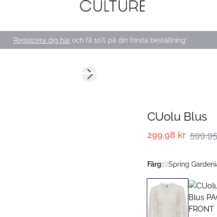
Registrera dig här
och få 10% på din första beställning*
-50%
Next slide
CUolu Blus
299,98 kr
599,95
Färg:
Spring Gardeni