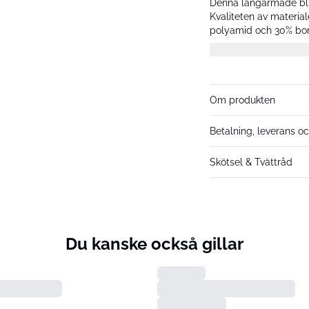
Denna långärmade blu
Kvaliteten av materia
polyamid och 30% bomul
för alla tillfällen.
Om produkten
Betalning, leverans oc
Skötsel & Tvättråd
Du kanske också gillar