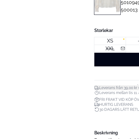
Storlekar
XS
XXL
*
Leverans från 39,00 kr
Leverans mellan tis 11. a
FRI FRAKT VID KÖP ÖV
HURTIG LEVERANS
30 DAGARS LÄTT RET
Beskrivning