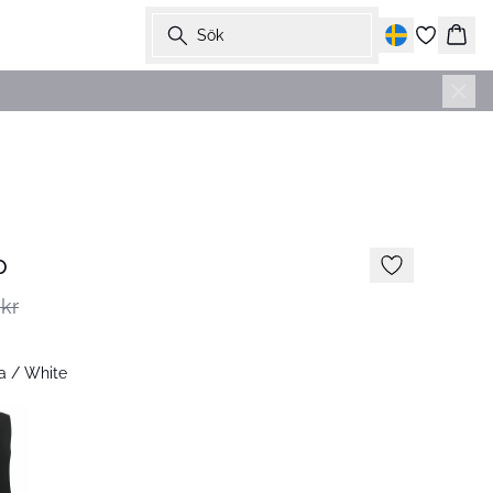
Sök
Korg
-50%
p
kr
a / White