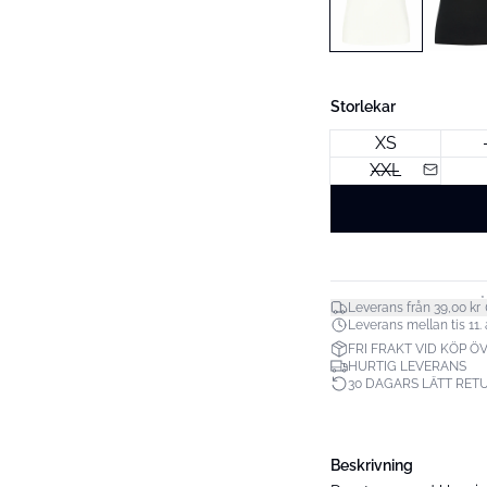
Storlekar
XS
XXL
*
Leverans från 39,00 kr
Leverans mellan tis 11. a
FRI FRAKT VID KÖP ÖV
HURTIG LEVERANS
30 DAGARS LÄTT RET
Beskrivning