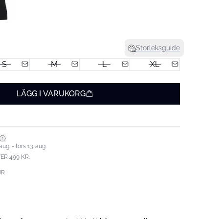
Storleksguide
S
M
L
XL
LÄGG I VARUKORG
ug. - tors 13. aug.
ER 499 KR.
UR