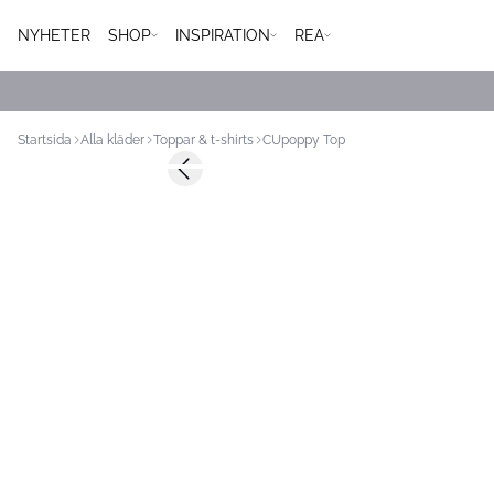
NYHETER
SHOP
INSPIRATION
REA
Startsida
Alla kläder
Toppar & t-shirts
CUpoppy Top
-50%
Previous slide