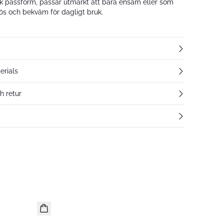
 passform, passar utmärkt att bära ensam eller som
lös och bekväm för dagligt bruk.
erials
h retur