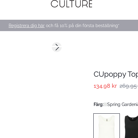
Registrera dig här
och få 10% på din första beställning*
-50%
Next slide
CUpoppy To
134,98 kr
269,95 
Färg:
Spring Gardeni