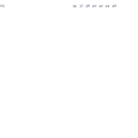
XXL
34
36
38
40
42
44
46