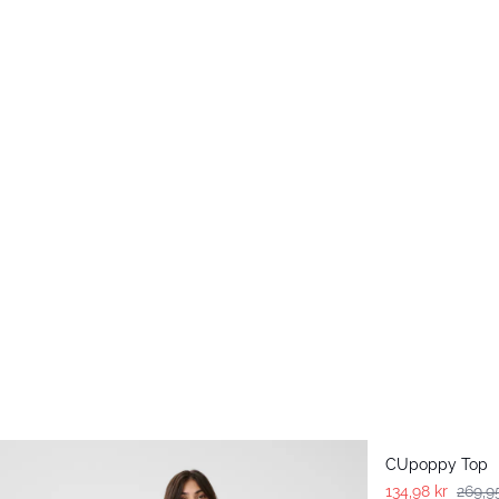
-50%
CUpoppy Top
134,98 kr
269,9