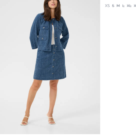
XS
S
M
L
XL