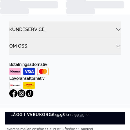
KUNDESERVICE
OM OSS
Betalningsalternativ
Leveransalternativ
LÄGG I VARUKORG
Integritetspolicy
Villkor
649,98 kr
1 299,95 kr
LÄGG I VARUKORG
©
DK Company Online AB
2026
Leverans mellan onsdag 12. augusti - fredag 14. augusti