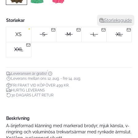
Storlekar
Storleksguide
XS
S
M
L
XL
XXL
*
Leveransen är gratis!
Leverans mellan ons 12. aug. - fre 14. aug.
FRI FRAKT VID KÖP ÖVER 499 KR.
HURTIG LEVERANS
30 DAGARS LÄTT RETUR
Beskrivning
A-linjeformad klänning med markerad brodyr, mjuk känsla, v-
ringning och voluminösa trekvartsärmar med rynkade ärmslut.
Knälång, avslappnad siluett.