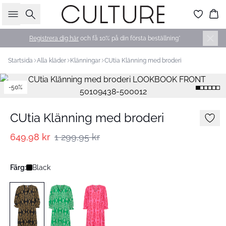
Sök
Ko
Registrera dig här
och få 10% på din första beställning*
Startsida
Alla kläder
Klänningar
CUtia Klänning med broderi
-50%
CUtia Klänning med broderi
649,98 kr
1 299,95 kr
Färg:
Black