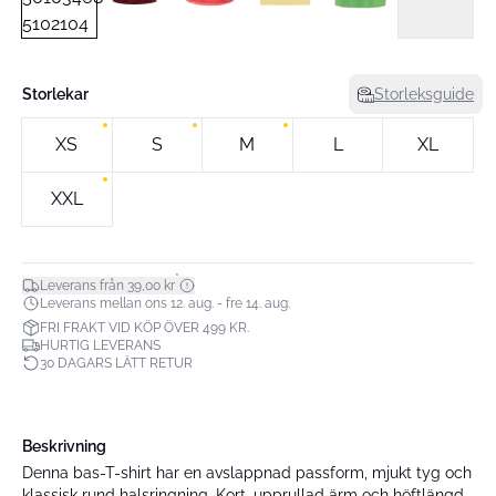
Storlekar
Storleksguide
XS
S
M
L
XL
XXL
*
Leverans från 39,00 kr
Leverans mellan ons 12. aug. - fre 14. aug.
FRI FRAKT VID KÖP ÖVER 499 KR.
HURTIG LEVERANS
30 DAGARS LÄTT RETUR
Beskrivning
Denna bas-T-shirt har en avslappnad passform, mjukt tyg och
klassisk rund halsringning. Kort, upprullad ärm och höftlängd