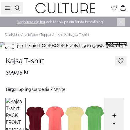
Sök
Ko
Registrera dig här
och få 10% på din första beställning*
Startsida
Alla kläder
Toppar & t-shirts
Kajsa T-shirt
168 cm • M
Nyhet
Kajsa T-shirt
399,95 kr
Färg:
Spring Gardenia / White
4