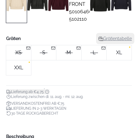
Größen
Größentabelle
XS
S
M
L
XL
XXL
*
Lieferung ab €4,75
Lieferung zwischen di. 11. aug. - mi. 12. aug.
VERSANDKOSTENFREI AB €75
LIEFERUNG IN 2-3 WERKTAGEN
30 TAGE RÜCKGABERECHT
Beschreibung