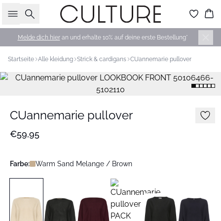
Suche
Wa
Melde dich hier
an und erhalte 10% auf deine erste Bestellung*
Startseite
Alle kleidung
Strick & cardigans
CUannemarie pullover
CUannemarie pullover
€59,95
Farbe:
Warm Sand Melange / Brown