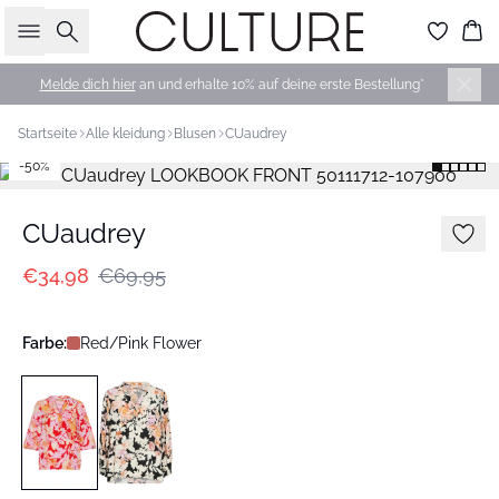
Suche
Wa
Melde dich hier
an und erhalte 10% auf deine erste Bestellung*
Startseite
Alle kleidung
Blusen
CUaudrey
-50%
CUaudrey
€34,98
€69,95
Farbe:
Red/Pink Flower