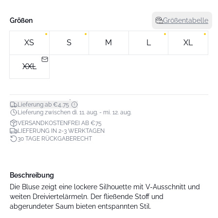
Größen
Größentabelle
XS
S
M
L
XL
XXL
*
Lieferung ab €4,75
Lieferung zwischen di. 11. aug. - mi. 12. aug.
VERSANDKOSTENFREI AB €75
LIEFERUNG IN 2-3 WERKTAGEN
30 TAGE RÜCKGABERECHT
Beschreibung
Die Bluse zeigt eine lockere Silhouette mit V-Ausschnitt und
weiten Dreiviertelärmeln. Der fließende Stoff und
abgerundeter Saum bieten entspannten Stil.