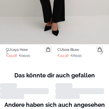
-50%
-50%
CUcaya Hose
CUbow Bluse
Previous slide
Next 
€49,98
€99,95
€44,98
€89,95
Das könnte dir auch gefallen
Andere haben sich auch angesehen