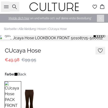
Suche
Wa
Melde dich hier
an und erhalte 10% auf deine erste Bestellung*
Startseite
Alle kleidung
Hosen
CUcaya Hose
-50%
CUcaya Hose
€49,98
€99,95
Farbe:
Black