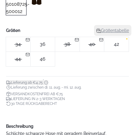
Größen
Größentabelle
34
36
38
40
42
44
46
*
Lieferung ab €4,75
Lieferung zwischen di. 11. aug. - mi. 12. aug.
VERSANDKOSTENFREI AB €75
LIEFERUNG IN 2-3 WERKTAGEN
30 TAGE RÜCKGABERECHT
Beschreibung
Schlichte schwarze Hose mit geradem Beinverlauf,