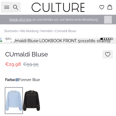
Suche
Wa
Melde dich hier
an und erhalte 10% auf deine erste Bestellung*
Startseite
Alle kleidung
Hemden
CUmaldi Bluse
-50%
CUmaldi Bluse
€29,98
€59,95
Farbe:
Forever Blue