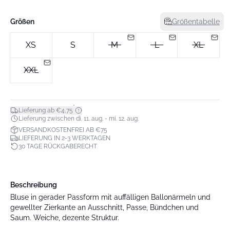
Größen
Größentabelle
XS
S
M
L
XL
XXL
*
Lieferung ab €4,75
Lieferung zwischen di. 11. aug. - mi. 12. aug.
VERSANDKOSTENFREI AB €75
LIEFERUNG IN 2-3 WERKTAGEN
30 TAGE RÜCKGABERECHT
Beschreibung
Bluse in gerader Passform mit auffälligen Ballonärmeln und
gewellter Zierkante an Ausschnitt, Passe, Bündchen und
Saum. Weiche, dezente Struktur.