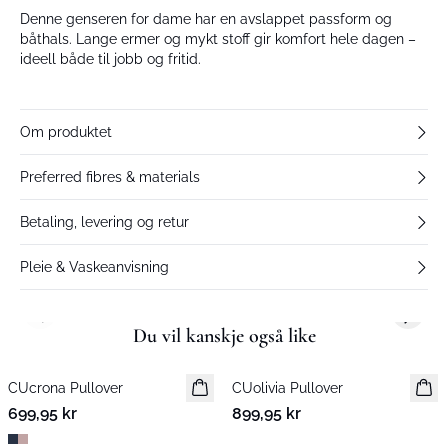
Denne genseren for dame har en avslappet passform og
båthals. Lange ermer og mykt stoff gir komfort hele dagen –
ideell både til jobb og fritid.
Om produktet
Preferred fibres & materials
Betaling, levering og retur
Pleie & Vaskeanvisning
Previous slide
Next s
Du vil kanskje også like
CUcrona Pullover
Nyhet
CUolivia Pullover
Nyhet
699,95 kr
899,95 kr