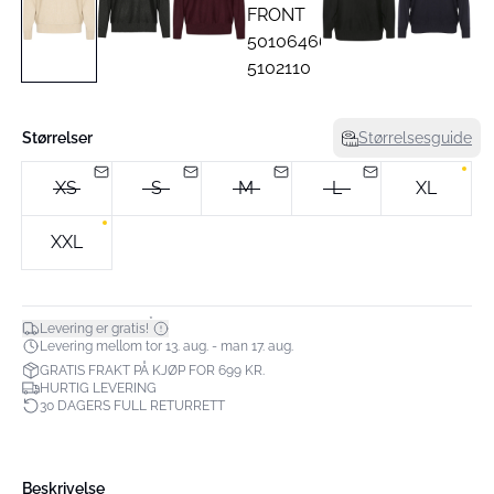
Størrelser
Størrelsesguide
XS
S
M
L
XL
XXL
*
Levering er gratis!
Levering mellom tor 13. aug. - man 17. aug.
GRATIS FRAKT PÅ KJØP FOR 699 KR.
HURTIG LEVERING
30 DAGERS FULL RETURRETT
Beskrivelse