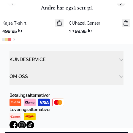
Previous slide
Next s
Andre har også sett på
Kajsa T-shirt
Nyhet
CUhazel Genser
Nyhet
499,95 kr
1 199,95 kr
+
6
KUNDESERVICE
OM OSS
Betalingsalternativer
Leveringsalternativer