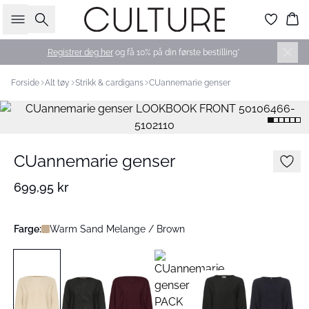
Søk
Ha
Registrer deg her
og få 10% på din første bestilling*
Forside
Alt tøy
Strikk & cardigans
CUannemarie genser
CUannemarie genser
699,95 kr
Farge:
Warm Sand Melange / Brown