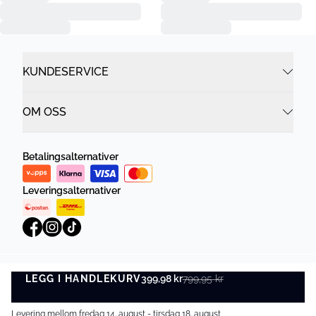
KUNDESERVICE
OM OSS
Betalingsalternativer
Leveringsalternativer
LEGG I HANDLEKURV
Personvernregler
Vilkår og betingelser
399,98 kr
799,95 kr
LEGG I HANDLEKURV
©
DK Company Online AS
2026
Levering mellom fredag 14. august - tirsdag 18. august