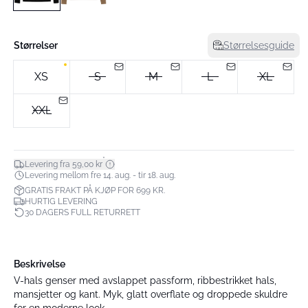
Størrelser
Størrelsesguide
XS
S
M
L
XL
XXL
*
Levering fra 59,00 kr
Levering mellom fre 14. aug. - tir 18. aug.
GRATIS FRAKT PÅ KJØP FOR 699 KR.
HURTIG LEVERING
30 DAGERS FULL RETURRETT
Beskrivelse
V-hals genser med avslappet passform, ribbestrikket hals,
mansjetter og kant. Myk, glatt overflate og droppede skuldre
for en moderne look.