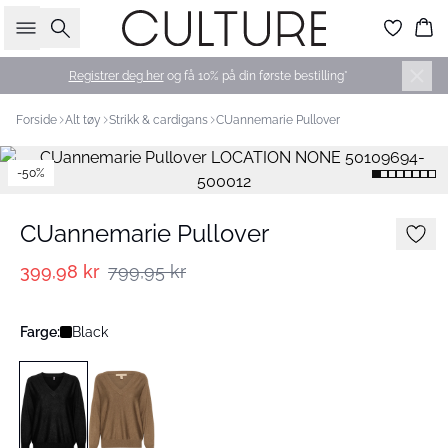
Søk
Ha
Registrer deg her
og få 10% på din første bestilling*
Forside
Alt tøy
Strikk & cardigans
CUannemarie Pullover
-50%
CUannemarie Pullover
399,98 kr
799,95 kr
Farge:
Black