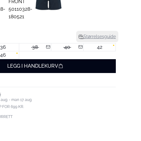
Størrelsesguide
36
38
40
42
46
LEGG I HANDLEKURV
 aug. - man 17. aug.
 FOR 699 KR.
URRETT