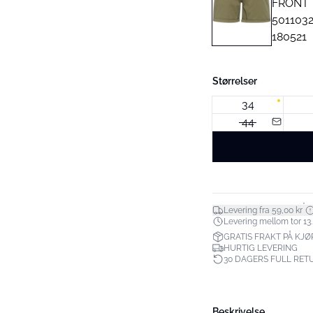
Størrelser
34
44
*
Levering fra 59,00 kr
Levering mellom tor 13.
GRATIS FRAKT PÅ KJØP
HURTIG LEVERING
30 DAGERS FULL RET
Beskrivelse