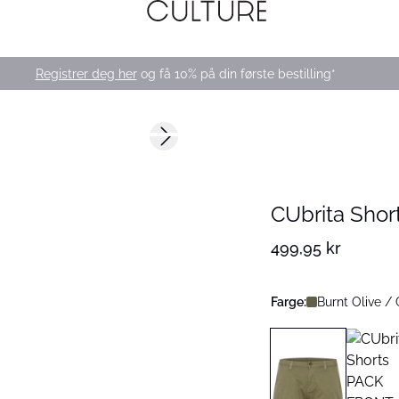
Registrer deg her
og få 10% på din første bestilling*
Next slide
CUbrita Shor
499,95 kr
Farge:
Burnt Olive /