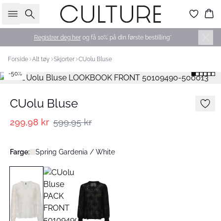
Søk
Ha
Registrer deg her
og få 10% på din første bestilling*
Forside
Alt tøy
Skjorter
CUolu Bluse
-50%
CUolu Bluse
299,98 kr
599,95 kr
Farge:
Spring Gardenia / White