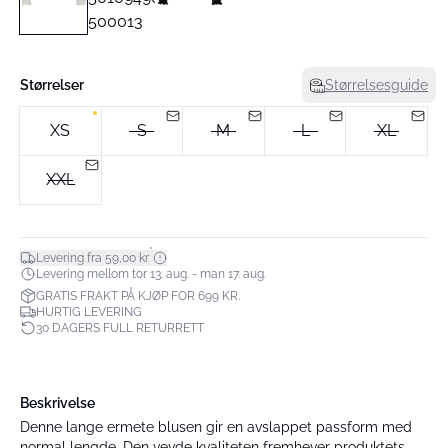
Størrelser
Størrelsesguide
XS
S
M
L
XL
XXL
*
Levering fra 59,00 kr
Levering mellom tor 13. aug. - man 17. aug.
GRATIS FRAKT PÅ KJØP FOR 699 KR.
HURTIG LEVERING
30 DAGERS FULL RETURRETT
Beskrivelse
Denne lange ermete blusen gir en avslappet passform med
normal lengde. Den vevde kvaliteten fremhever produktets