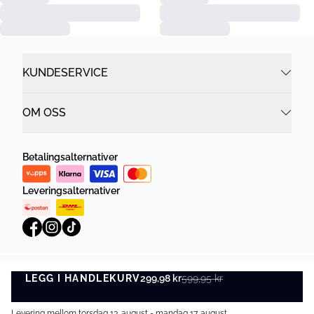
KUNDESERVICE
OM OSS
Betalingsalternativer
Leveringsalternativer
LEGG I HANDLEKURV
Personvernregler
299,98 kr
Vilkår og betingelser
599,95 kr
LEGG I HANDLEKURV
©
DK Company Online AS
2026
Levering mellom torsdag 13. august - mandag 17. august