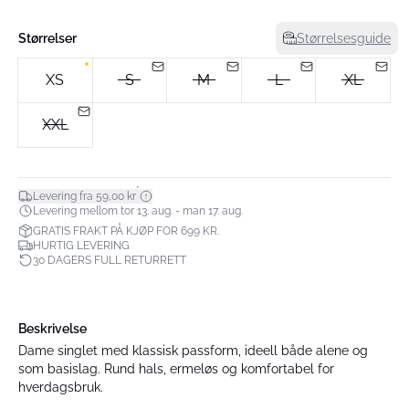
Størrelser
Størrelsesguide
XS
S
M
L
XL
XXL
*
Levering fra 59,00 kr
Levering mellom tor 13. aug. - man 17. aug.
GRATIS FRAKT PÅ KJØP FOR 699 KR.
HURTIG LEVERING
30 DAGERS FULL RETURRETT
Beskrivelse
Dame singlet med klassisk passform, ideell både alene og
som basislag. Rund hals, ermeløs og komfortabel for
hverdagsbruk.