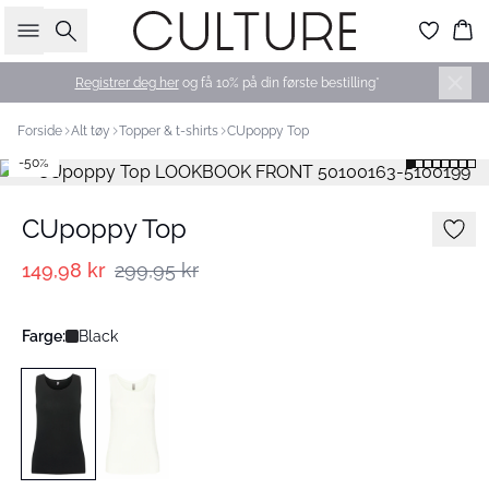
Søk
Ha
Registrer deg her
og få 10% på din første bestilling*
Forside
Alt tøy
Topper & t-shirts
CUpoppy Top
-50%
CUpoppy Top
149,98 kr
299,95 kr
Farge:
Black