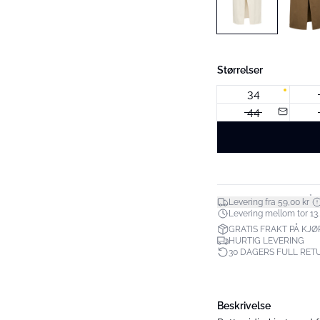
Størrelser
34
44
*
Levering fra 59,00 kr
Levering mellom tor 13.
GRATIS FRAKT PÅ KJØP
HURTIG LEVERING
30 DAGERS FULL RET
Beskrivelse