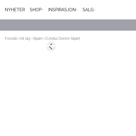
NYHETER
SHOP
INSPIRASJON
SALG
Forside
Alt tøy
Skjørt
CUreba Denim Skjørt
-50%
Previous slide