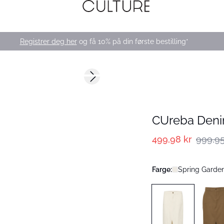
Registrer deg her
og få 10% på din første bestilling*
-50%
Next slide
CUreba Deni
499,98 kr
999,95
Farge:
Spring Garden