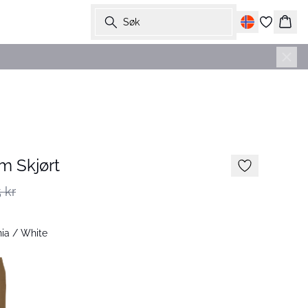
Søk
Hand
-50%
m Skjørt
 kr
ia / White