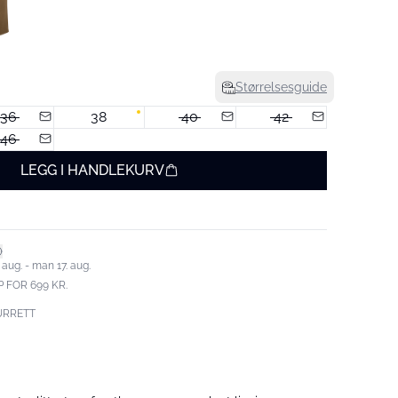
Størrelsesguide
36
38
40
42
46
LEGG I HANDLEKURV
 aug. - man 17. aug.
 FOR 699 KR.
URRETT