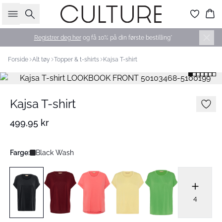
Søk
Ha
Registrer deg her
og få 10% på din første bestilling*
Forside
Alt tøy
Topper & t-shirts
Kajsa T-shirt
Kajsa T-shirt
499,95 kr
Farge:
Black Wash
4