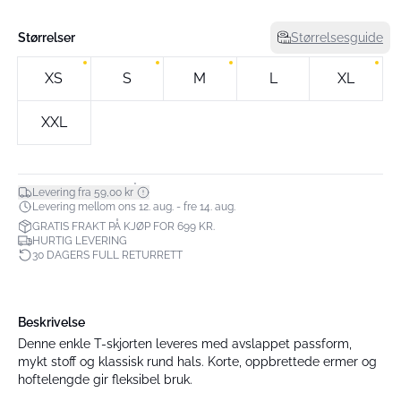
Størrelser
Størrelsesguide
XS
S
M
L
XL
XXL
*
Levering fra 59,00 kr
Levering mellom ons 12. aug. - fre 14. aug.
GRATIS FRAKT PÅ KJØP FOR 699 KR.
HURTIG LEVERING
30 DAGERS FULL RETURRETT
Beskrivelse
Denne enkle T-skjorten leveres med avslappet passform,
mykt stoff og klassisk rund hals. Korte, oppbrettede ermer og
hoftelengde gir fleksibel bruk.