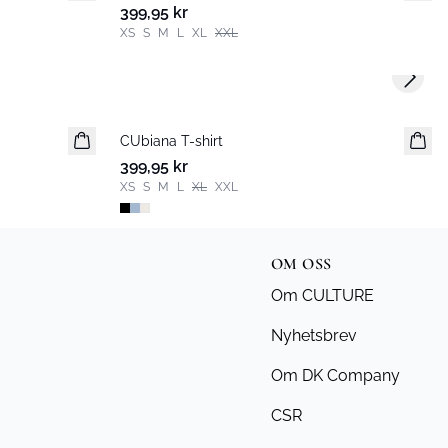
399,95 kr
XS
S
M
L
XL
XXL
Next s
CUbiana T-shirt
399,95 kr
XS
S
M
L
XL
XXL
OM OSS
Om CULTURE
Nyhetsbrev
Om DK Company
CSR