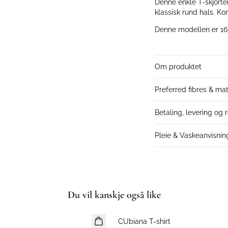
Denne enkle T-skjorte
klassisk rund hals. Ko
Denne modellen er 16
Om produktet
Preferred fibres & mat
Betaling, levering og r
Pleie & Vaskeanvisnin
Du vil kanskje også like
t
CUbiana T-shirt
Nyhet