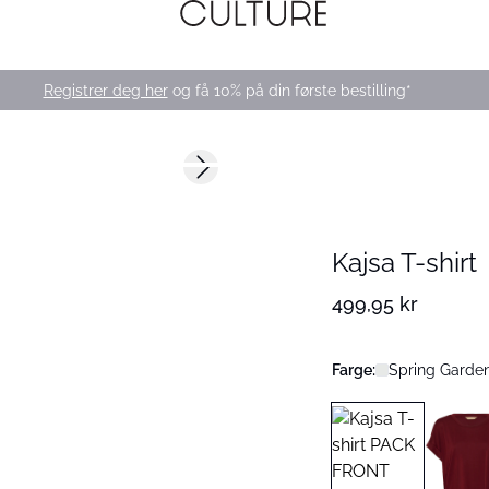
Registrer deg her
og få 10% på din første bestilling*
Next slide
168 cm • M
Nyhet
Kajsa T-shirt
499,95 kr
Farge:
Spring Garden