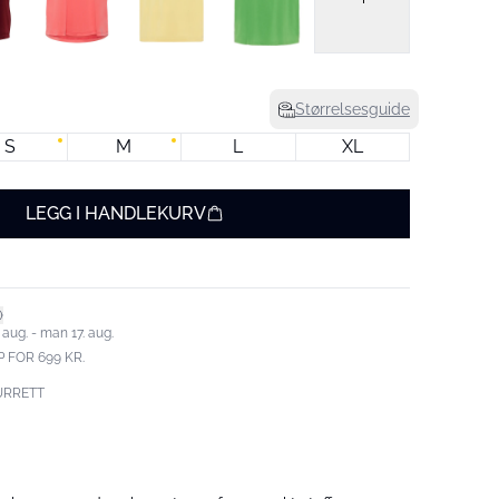
Størrelsesguide
S
M
L
XL
LEGG I HANDLEKURV
 aug. - man 17. aug.
 FOR 699 KR.
URRETT