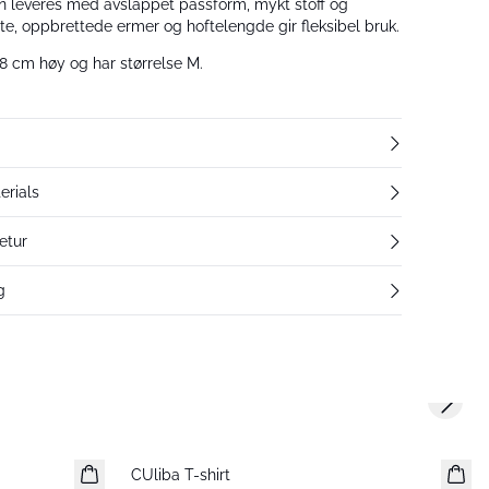
n leveres med avslappet passform, mykt stoff og
rte, oppbrettede ermer og hoftelengde gir fleksibel bruk.
8 cm høy og har størrelse M.
erials
etur
g
Next s
CUliba T-shirt
Nyhet