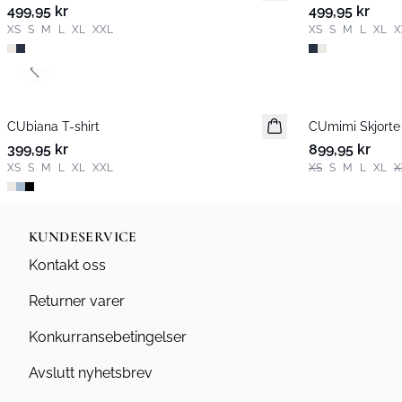
499,95 kr
499,95 kr
XS
S
M
L
XL
XXL
XS
S
M
L
XL
X
Previous slide
CUbiana T-shirt
Nyhet
CUmimi Skjorte
Nyhet
399,95 kr
899,95 kr
XS
S
M
L
XL
XXL
XS
S
M
L
XL
X
KUNDESERVICE
Kontakt oss
Returner varer
Konkurransebetingelser
Avslutt nyhetsbrev