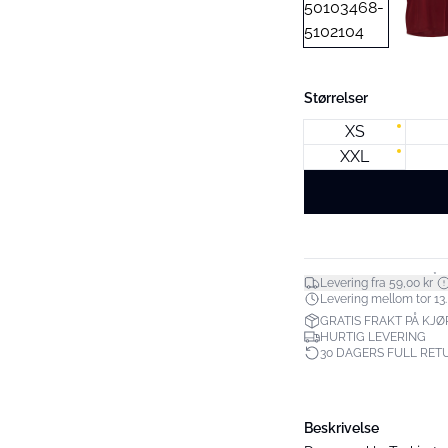
Størrelser
XS
XXL
*
Levering fra 59,00 kr
Levering mellom tor 13.
GRATIS FRAKT PÅ KJØP
HURTIG LEVERING
30 DAGERS FULL RET
Beskrivelse