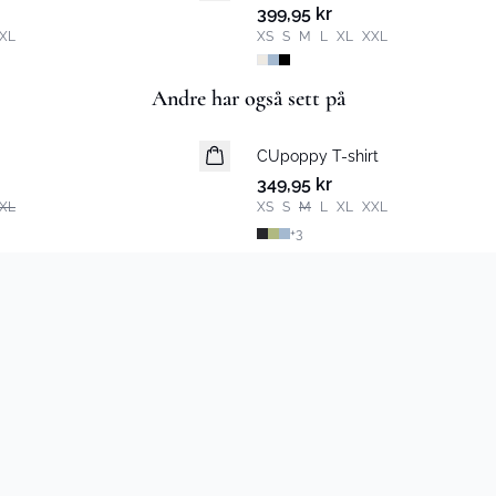
399,95 kr
XL
XS
S
M
L
XL
XXL
Andre har også sett på
CUpoppy T-shirt
Nyhet
349,95 kr
XL
XS
S
M
L
XL
XXL
+
3