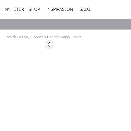
NYHETER
SHOP
INSPIRASJON
SALG
Forside
Alt tøy
Topper & t-shirts
Kajsa T-shirt
Previous slide
Nyhet