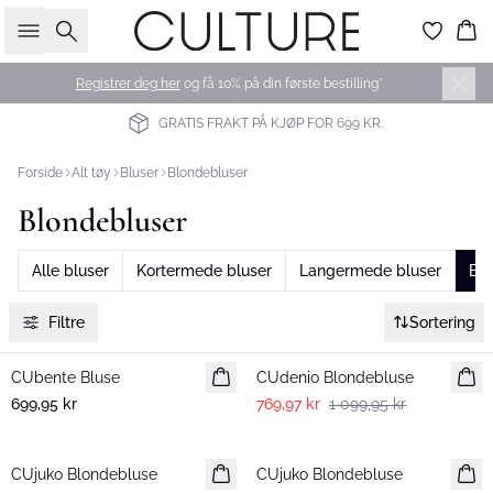
Søk
Ha
Registrer deg her
og få 10% på din første bestilling*
GRATIS FRAKT PÅ KJØP FOR 699 KR.
Forside
Alt tøy
Bluser
Blondebluser
Blondebluser
Alle bluser
Kortermede bluser
Langermede bluser
Blo
Filtre
Sortering
-30%
CUbente Bluse
Nyhet
CUdenio Blondebluse
699,95 kr
769,97 kr
1 099,95 kr
-30%
-30%
CUjuko Blondebluse
CUjuko Blondebluse