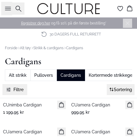
Søk
Ha
Registrer deg her
og få 10% på din første bestilling*
30 DAGERS FULL RETURRETT
Forside
Alt tøy
Strikk & cardigans
Cardigans
Cardigans
Alt strikk
Pullovers
Cardigans
Kortermede strikkegens
Filtre
Sortering
CUnimba Cardigan
Nyhet
CUamera Cardigan
Nyhet
1 199,95 kr
999,95 kr
CUamera Cardigan
Nyhet
CUamera Cardigan
Nyhet