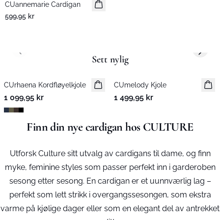
CUannemarie Cardigan
599,95 kr
Previous slide
Next s
Sett nylig
CUrhaena Kordfløyelkjole
Nyhet
CUmelody Kjole
Nyhet
1 099,95 kr
1 499,95 kr
Finn din nye cardigan hos CULTURE
Utforsk Culture sitt utvalg av cardigans til dame, og finn
myke, feminine styles som passer perfekt inn i garderoben
sesong etter sesong. En cardigan er et uunnværlig lag –
perfekt som lett strikk i overgangssesongen, som ekstra
varme på kjølige dager eller som en elegant del av antrekket