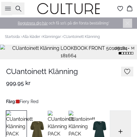
Sök
Ko
Registrera dig här
och få 10% på din första beställning*
Startsida
Alla kläder
Klänningar
CUantoinett Klänning
168 cm • M
CUantoinett Klänning
999,95 kr
Färg:
Fiery Red