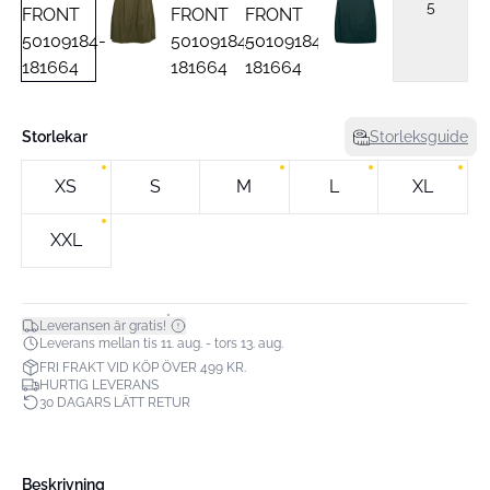
5
Storlekar
Storleksguide
XS
S
M
L
XL
XXL
*
Leveransen är gratis!
Leverans mellan tis 11. aug. - tors 13. aug.
FRI FRAKT VID KÖP ÖVER 499 KR.
HURTIG LEVERANS
30 DAGARS LÄTT RETUR
Beskrivning