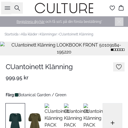
Sök
Ko
Registrera dig här
och få 10% på din första beställning*
Startsida
Alla kläder
Klänningar
CUantoinett Klänning
CUantoinett Klänning
999,95 kr
Färg:
Botanical Garden / Green