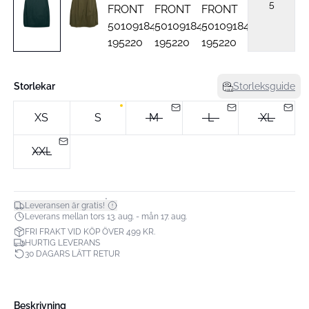
5
Storlekar
Storleksguide
XS
S
M
L
XL
XXL
*
Leveransen är gratis!
Leverans mellan tors 13. aug. - mån 17. aug.
FRI FRAKT VID KÖP ÖVER 499 KR.
HURTIG LEVERANS
30 DAGARS LÄTT RETUR
Beskrivning