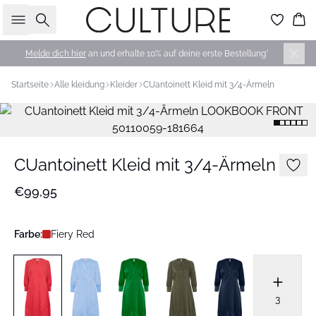
Suche
Wa
Melde dich hier
an und erhalte 10% auf deine erste Bestellung*
Startseite
Alle kleidung
Kleider
CUantoinett Kleid mit 3/4-Ärmeln
CUantoinett Kleid mit 3/4-Ärmeln
€99,95
Farbe:
Fiery Red
3