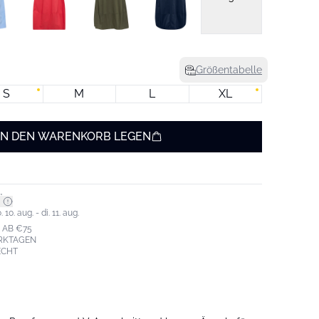
Größentabelle
S
M
L
XL
IN DEN WARENKORB LEGEN
*
0. aug. - di. 11. aug.
 AB €75
ERKTAGEN
ECHT