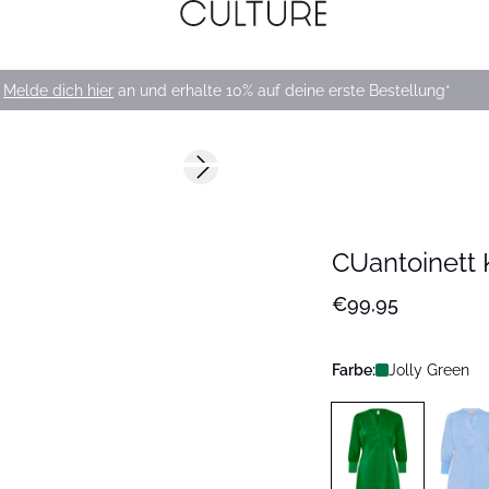
Melde dich hier
an und erhalte 10% auf deine erste Bestellung*
Next slide
CUantoinett 
€99,95
Farbe:
Jolly Green