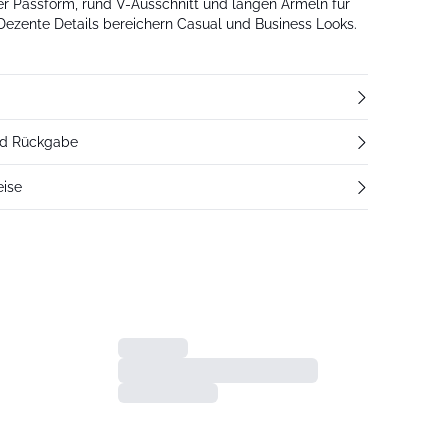
er Passform, rund V-Ausschnitt und langen Ärmeln für
Dezente Details bereichern Casual und Business Looks.
nd Rückgabe
eise