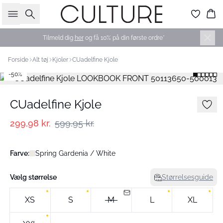
Søg
Ku
Tilmeld dig
her
og få 10% på din første ordre*
Forside
Alt tøj
Kjoler
CUadelfine Kjole
-50%
CUadelfine Kjole
299,98 kr.
599,95 kr.
Farve:
Spring Gardenia / White
Vælg størrelse
Størrelsesguide
XS
S
M
L
XL