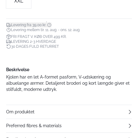
XXL
*
Levering fra 39,00 kr.
Levering mellem tir. 11. aug. - ons. 12. aug.
FRI FRAGT V. KØB OVER 499 KR.
LEVERING 2-3 HVERDAGE
30 DAGES FULD RETURRET
Beskrivelse
Kjolen har en let A-formet pasform, V-udskæring og
albuelange ærmer. Detaljeret broderi og kort længde giver et
stilfuldt, moderne udtryk.
Om produktet
Preferred fibres & materials