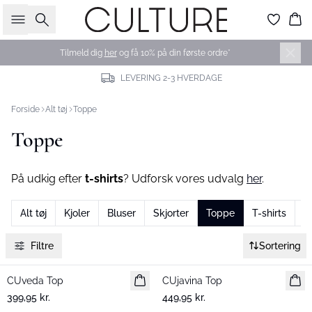
Søg
Ku
Tilmeld dig
her
og få 10% på din første ordre*
LEVERING 2-3 HVERDAGE
Forside
Alt tøj
Toppe
Toppe
På udkig efter
t-shirts
? Udforsk vores udvalg
her
.
Alt tøj
Kjoler
Bluser
Skjorter
Toppe
T-shirts
B
Filtre
Sortering
CUveda Top
Nyhed
CUjavina Top
Nyhed
399,95 kr.
449,95 kr.