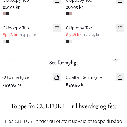
CUpoppy Top
CUpoppy Top
269,95 kr.
269,95 kr.
-50%
-50%
CUpoppy Top
CUpoppy Top
89,98 kr.
179,95 kr.
89,98 kr.
179,95 kr.
Previous slide
Next s
Set for nyligt
CUwiona Kjole
Nyhed
CUaltar Denimkjole
Nyhed
799,95 kr.
899,95 kr.
Toppe fra CULTURE – til hverdag og fest
Hos CULTURE finder du et stort udvalg af toppe til både