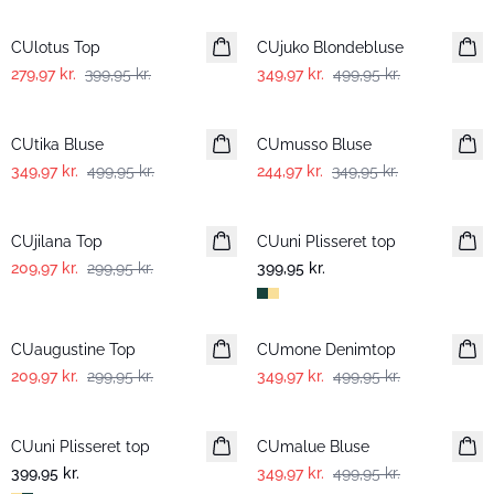
-30%
-30%
CUlotus Top
CUjuko Blondebluse
279,97 kr.
399,95 kr.
349,97 kr.
499,95 kr.
-30%
-30%
CUtika Bluse
CUmusso Bluse
349,97 kr.
499,95 kr.
244,97 kr.
349,95 kr.
-30%
CUjilana Top
CUuni Plisseret top
Nyhed
209,97 kr.
299,95 kr.
399,95 kr.
-30%
-30%
CUaugustine Top
CUmone Denimtop
209,97 kr.
299,95 kr.
349,97 kr.
499,95 kr.
-30%
CUuni Plisseret top
Nyhed
CUmalue Bluse
399,95 kr.
349,97 kr.
499,95 kr.