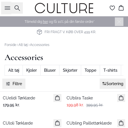
Søg
Ku
Tilmeld dig
her
og få 10% på din første ordre*
FRI FRAGT V. KØB OVER 499 KR.
Forside
Alt tøj
Accessories
Accessories
Alt tøj
Kjoler
Bluser
Skjorter
Toppe
T-shirts
B
Filtre
Sortering
-50%
CUelidi Tørklæde
Nyhed
CUblira Taske
179,95 kr.
199,98 kr.
399,95 kr.
-50%
-50%
CUloli Tørklæde
CUbling Paillettørklæde