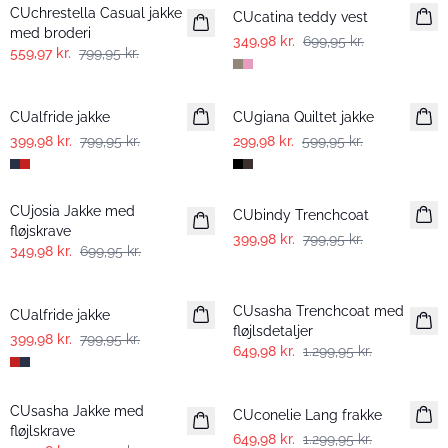
CUchrestella Casual jakke
CUcatina teddy vest
med broderi
349,98 kr.
699,95 kr.
559,97 kr.
799,95 kr.
-50%
-50%
CUalfride jakke
CUgiana Quiltet jakke
399,98 kr.
799,95 kr.
299,98 kr.
599,95 kr.
-50%
-50%
CUjosia Jakke med
CUbindy Trenchcoat
fløjskrave
399,98 kr.
799,95 kr.
349,98 kr.
699,95 kr.
-50%
-50%
CUsasha Trenchcoat med
CUalfride jakke
fløjlsdetaljer
399,98 kr.
799,95 kr.
649,98 kr.
1.299,95 kr.
-50%
-50%
CUsasha Jakke med
CUconelie Lang frakke
fløjlskrave
649,98 kr.
1.299,95 kr.