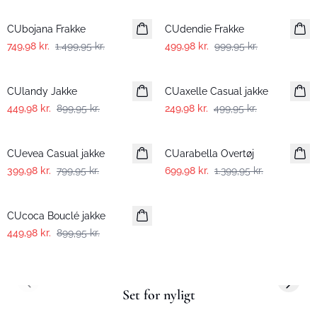
CUbojana Frakke
CUdendie Frakke
749,98 kr.
1.499,95 kr.
499,98 kr.
999,95 kr.
-50%
-50%
CUlandy Jakke
CUaxelle Casual jakke
449,98 kr.
899,95 kr.
249,98 kr.
499,95 kr.
-50%
-50%
CUevea Casual jakke
CUarabella Overtøj
399,98 kr.
799,95 kr.
699,98 kr.
1.399,95 kr.
-50%
CUcoca Bouclé jakke
449,98 kr.
899,95 kr.
Previous slide
Next s
Set for nyligt