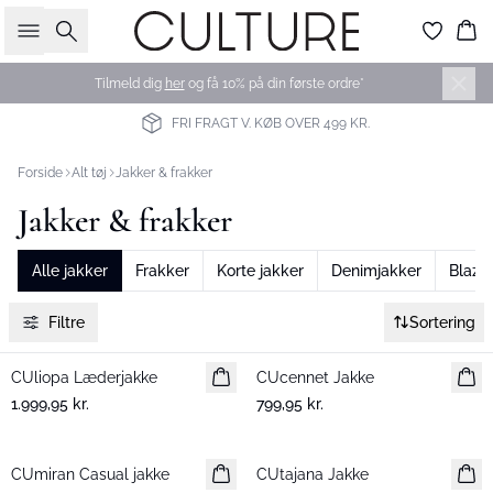
Søg
Ku
Tilmeld dig
her
og få 10% på din første ordre*
FRI FRAGT V. KØB OVER 499 KR.
Forside
Alt tøj
Jakker & frakker
Jakker & frakker
Alle jakker
Frakker
Korte jakker
Denimjakker
Blaze
Filtre
Sortering
CUliopa Læderjakke
Nyhed
CUcennet Jakke
Nyhed
1.999,95 kr.
799,95 kr.
CUmiran Casual jakke
Nyhed
CUtajana Jakke
Nyhed