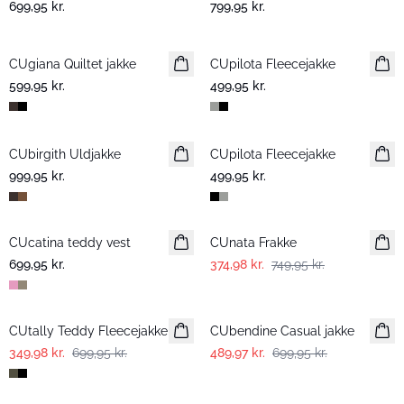
699,95 kr.
799,95 kr.
CUgiana Quiltet jakke
Nyhed
CUpilota Fleecejakke
599,95 kr.
499,95 kr.
CUbirgith Uldjakke
Nyhed
CUpilota Fleecejakke
999,95 kr.
499,95 kr.
-50%
CUcatina teddy vest
CUnata Frakke
699,95 kr.
374,98 kr.
749,95 kr.
-50%
-30%
CUtally Teddy Fleecejakke
CUbendine Casual jakke
349,98 kr.
699,95 kr.
489,97 kr.
699,95 kr.
-30%
-50%