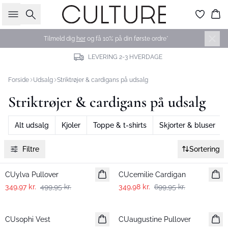
Søg
Ku
Tilmeld dig
her
og få 10% på din første ordre*
LEVERING 2-3 HVERDAGE
Forside
Udsalg
Striktrøjer & cardigans på udsalg
Striktrøjer & cardigans på udsalg
Alt udsalg
Kjoler
Toppe & t-shirts
Skjorter & bluser
Filtre
Sortering
-30%
-50%
CUylva Pullover
CUcemilie Cardigan
349,97 kr.
499,95 kr.
349,98 kr.
699,95 kr.
-30%
-30%
CUsophi Vest
CUaugustine Pullover