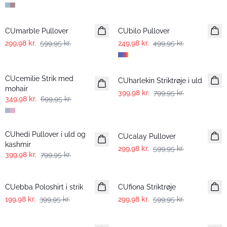
-50%
-50%
CUmarble Pullover
CUbilo Pullover
299,98 kr.
599,95 kr.
249,98 kr.
499,95 kr.
-50%
-50%
CUcemilie Strik med
CUharlekin Striktrøje i uld
mohair
399,98 kr.
799,95 kr.
349,98 kr.
699,95 kr.
-50%
-50%
CUhedi Pullover i uld og
CUcalay Pullover
kashmir
299,98 kr.
599,95 kr.
399,98 kr.
799,95 kr.
-50%
-50%
CUebba Poloshirt i strik
CUfiona Striktrøje
199,98 kr.
399,95 kr.
299,98 kr.
599,95 kr.
-50%
-30%