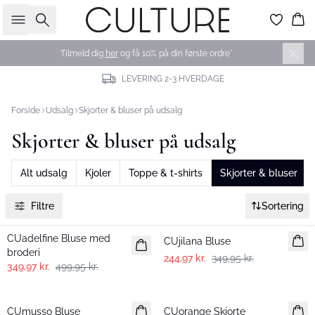
Søg
Ku
Tilmeld dig
her
og få 10% på din første ordre*
LEVERING 2-3 HVERDAGE
Forside
Udsalg
Skjorter & bluser på udsalg
Skjorter & bluser på udsalg
Alt udsalg
Kjoler
Toppe & t-shirts
Skjorter & bluser
Filtre
Sortering
-30%
-30%
CUadelfine Bluse med
CUjilana Bluse
broderi
244,97 kr.
349,95 kr.
349,97 kr.
499,95 kr.
-30%
-30%
CUmusso Bluse
CUorange Skjorte