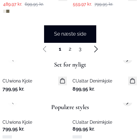
489,97 kr.
699,95 kr.
559,97 kr.
799,95 kr.
Se næste side
1
2
3
Previous slide
Next s
Set for nyligt
CUwiona Kjole
Nyhed
CUaltar Denimkjole
Nyhed
799,95 kr.
899,95 kr.
Previous slide
Next s
Populære styles
CUwiona Kjole
CUaltar Denimkjole
799,95 kr.
899,95 kr.