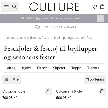
Søg
Ku
Tilmeld dig
her
og få 10% på din første ordre*
LEVERING 2-3 HVERDAGE
Forside
Alt tøj
Festkjoler & festtøj til bryllupper og sæsonens fester
Festkjoler & festtøj til bryllupper
og sæsonens fester
Alt tøj
Kjoler
Bluser
Skjorter
Toppe
T-shirts
B
Filtre
Sortering
CUwiona Kjole
Nyhed
CUcamma Kjole
Nyhed
799,95 kr.
599,95 kr.