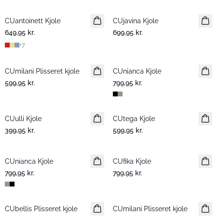
CUantoinett Kjole
CUjavina Kjole
Nyhed
649,95 kr.
699,95 kr.
+
7
CUmilani Plisseret kjole
Nyhed
CUnianca Kjole
Nyhed
599,95 kr.
799,95 kr.
CUulli Kjole
Nyhed
CUtega Kjole
Nyhed
399,95 kr.
599,95 kr.
CUnianca Kjole
Nyhed
CUfika Kjole
Nyhed
799,95 kr.
799,95 kr.
CUbellis Plisseret kjole
Nyhed
CUmilani Plisseret kjole
Nyhed