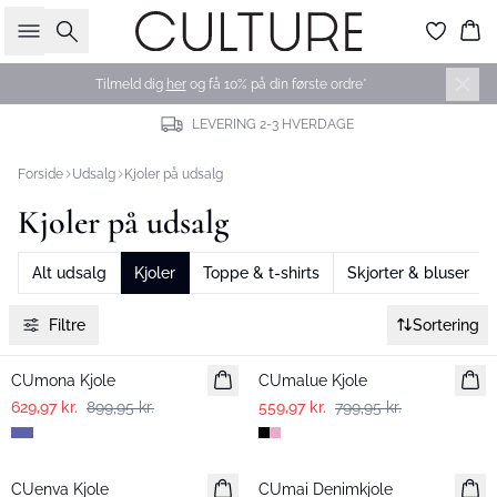
Søg
Ku
Tilmeld dig
her
og få 10% på din første ordre*
LEVERING 2-3 HVERDAGE
Forside
Udsalg
Kjoler på udsalg
Kjoler på udsalg
Alt udsalg
Kjoler
Toppe & t-shirts
Skjorter & bluser
Filtre
Sortering
-30%
-30%
CUmona Kjole
CUmalue Kjole
629,97 kr.
899,95 kr.
559,97 kr.
799,95 kr.
-50%
-30%
CUenva Kjole
CUmai Denimkjole