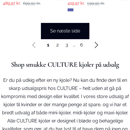
489,97 kr.
699,95 kr.
419,97 kr.
599,95 kr.
Se næste side
1
2
3
...
6
Shop smukke CULTURE kjoler på udsalg
Er du på udkig efter en ny kjole? Nu kan du finde den til en
skarp udsalgspris hos CULTURE – helt uden at gå på
kompromis med design eller kvalitet. I vores store udsalg af
kjoler til kvinder er der mange penge at spare, og vi har et
bredt udvalg af både mini-kjoler, midi-kjoler og maxi-kjoler.
Alle CULTURE kjoler er designet i bløde og behagelige
kvaliteter, som gør, at du har lyst til at have dem på igen og