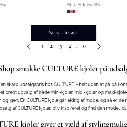
XXL
XS
S
M
L
XL
XXL
+
2
Se næste side
1
2
3
4
...
6
Shop smukke CULTURE kjoler på udsal
il en skarp udsalgspris hos CULTURE – helt uden at gå på komp
r et bredt udvalg af både mini-kjoler, midi-kjoler og maxi-kjol
å igen og igen. En CULTURE kjole går aldrig af mode, og så e
salg af CULTURE kjoler, bliv inspireret og find den model, du 
RE kjoler giver et væld af stylingmuli