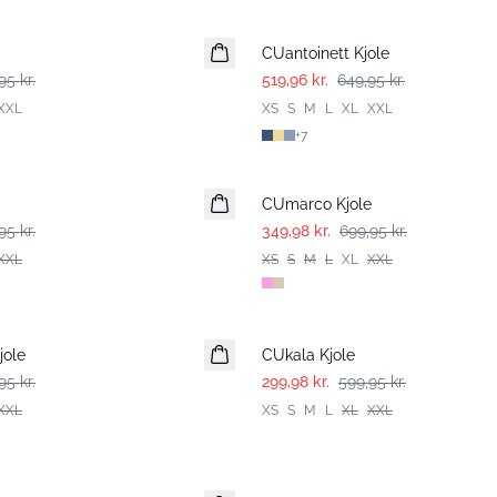
-20%
CUantoinett Kjole
95 kr.
519,96 kr.
649,95 kr.
XXL
XS
S
M
L
XL
XXL
+
7
-50%
CUmarco Kjole
95 kr.
349,98 kr.
699,95 kr.
XXL
XS
S
M
L
XL
XXL
-50%
jole
CUkala Kjole
95 kr.
299,98 kr.
599,95 kr.
XXL
XS
S
M
L
XL
XXL
-50%