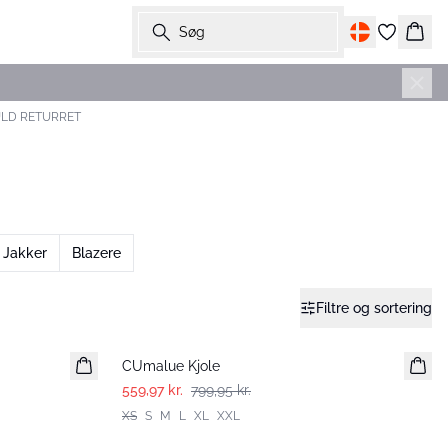
Søg
Kurv
ULD RETURRET
Jakker
Blazere
Filtre og sortering
-30%
CUmalue Kjole
559,97 kr.
799,95 kr.
XS
S
M
L
XL
XXL