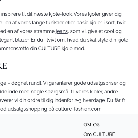
spirere til dit næste kjole-look. Vores kjoler giver dig
 af vores lange tunikaer eller basic kjoler i sort, hvid
 med en af vores stramme
jeans
, som vil give et cool og
elegant
blazer
. Er du i tvivl om, hvad du skal style din kjole
t sammensætte din CULTURE kjole med.
RE
ge – døgnet rundt. Vi garanterer gode udsalgspriser og
dde inde med nogle spørgsmål til vores kjoler, andre
verer vi din ordre til dig indenfor 2-3 hverdage. Du får fri
g god udsalgsshopping på culture-fashion.com.
OM OS
Om CULTURE