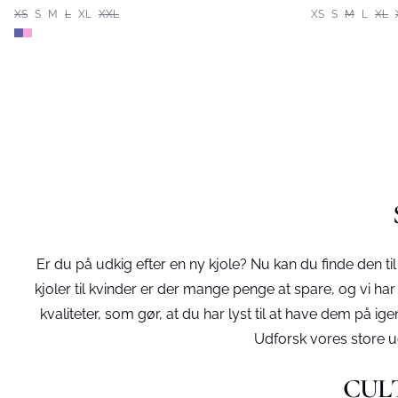
XS
S
M
L
XL
XXL
XS
S
M
L
XL
Er du på udkig efter en ny kjole? Nu kan du finde den t
kjoler til kvinder er der mange penge at spare, og vi ha
kvaliteter, som gør, at du har lyst til at have dem p
Udforsk vores store ud
CULTU