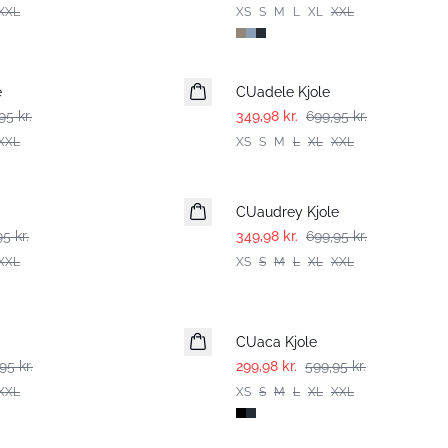
XXL
XS
S
M
L
XL
XXL
-50%
e
CUadele Kjole
95 kr.
349,98 kr.
699,95 kr.
XXL
XS
S
M
L
XL
XXL
-50%
CUaudrey Kjole
5 kr.
349,98 kr.
699,95 kr.
XXL
XS
S
M
L
XL
XXL
-50%
CUaca Kjole
95 kr.
299,98 kr.
599,95 kr.
XXL
XS
S
M
L
XL
XXL
-50%