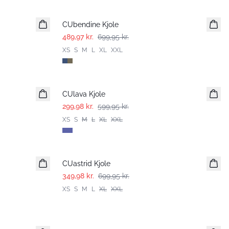
-30%
CUbendine Kjole
489,97 kr.
699,95 kr.
XS
S
M
L
XL
XXL
-50%
CUlava Kjole
299,98 kr.
599,95 kr.
XS
S
M
L
XL
XXL
-50%
CUastrid Kjole
349,98 kr.
699,95 kr.
XS
S
M
L
XL
XXL
-50%