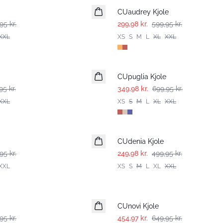
CUaudrey Kjole
95 kr.
299,98 kr.
599,95 kr.
XXL
XS
S
M
L
XL
XXL
-50%
CUpuglia Kjole
95 kr.
349,98 kr.
699,95 kr.
XXL
XS
S
M
L
XL
XXL
-50%
CUdenia Kjole
95 kr.
249,98 kr.
499,95 kr.
XXL
XS
S
M
L
XL
XXL
-30%
CUnovi Kjole
95 kr.
454,97 kr.
649,95 kr.