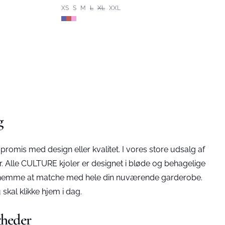
XS
S
M
L
XL
XXL
g
romis med design eller kvalitet. I vores store udsalg af
er. Alle CULTURE kjoler er designet i bløde og behagelige
r de nemme at matche med hele din nuværende garderobe.
skal klikke hjem i dag.
gheder