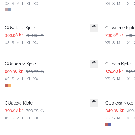
XS
S
M
L
XL
XXL
XS
S
M
L
XL
-50%
-50%
CUvalerie Kjole
CUvalerie Kjol
399,98 kr.
799,95 kr.
299,98 kr.
599,
XS
S
M
L
XL
XXL
XS
S
M
L
XL
-50%
-50%
CUaudrey Kjole
CUcain Kjole
299,98 kr.
599,95 kr.
374,98 kr.
749,9
XS
S
M
L
XL
XXL
XS
S
M
L
XL
-50%
-50%
CUalexa Kjole
CUalexa Kjole
399,98 kr.
799,95 kr.
349,98 kr.
699,
XS
S
M
L
XL
XXL
XS
S
M
L
XL
-50%
-50%