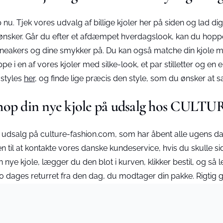
 Tjek vores udvalg af billige kjoler her på siden og lad dig in
ker. Går du efter et afdæmpet hverdagslook, kan du hoppe i en
, sneakers og dine smykker på. Du kan også matche din kjole
pe i en af vores kjoler med silke-look, et par stilletter og en 
 styles
her
, og finde lige præcis den style, som du ønsker a
hop din nye kjole på udsalg hos CULTU
 udsalg på culture-fashion.com, som har åbent alle ugens da
n til at kontakte vores danske kundeservice, hvis du skulle si
 nye kjole, lægger du den blot i kurven, klikker bestil, og så le
 30 dages returret fra den dag, du modtager din pakke. Rigti