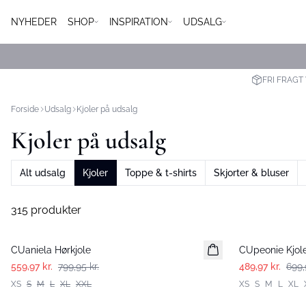
NYHEDER
SHOP
INSPIRATION
UDSALG
FRI FRAGT 
Forside
Udsalg
Kjoler på udsalg
Kjoler på udsalg
Alt udsalg
Kjoler
Toppe & t-shirts
Skjorter & bluser
315 produkter
-30%
-30%
CUaniela Hørkjole
CUpeonie Kjol
559,97 kr.
799,95 kr.
489,97 kr.
699,
XS
S
M
L
XL
XXL
XS
S
M
L
XL