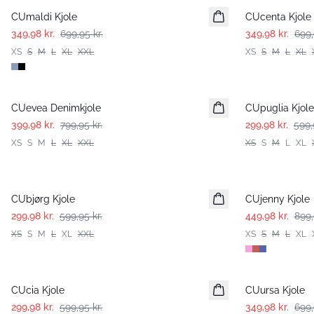
CUmaldi Kjole
CUcenta Kjole
349,98 kr.
699,95 kr.
349,98 kr.
699,
XS
S
M
L
XL
XXL
XS
S
M
L
XL
-50%
-50%
CUevea Denimkjole
CUpuglia Kjole
399,98 kr.
799,95 kr.
299,98 kr.
599,
XS
S
M
L
XL
XXL
XS
S
M
L
XL
-50%
-50%
CUbjørg Kjole
CUjenny Kjole
299,98 kr.
599,95 kr.
449,98 kr.
899,
XS
S
M
L
XL
XXL
XS
S
M
L
XL
-50%
-50%
CUcia Kjole
CUursa Kjole
299,98 kr.
599,95 kr.
349,98 kr.
699,