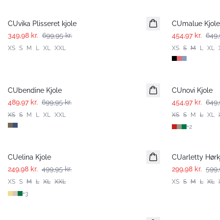
-50%
-30%
CUvika Plisseret kjole
CUmalue Kjole
349,98 kr.
699,95 kr.
454,97 kr.
649,
XS
S
M
L
XL
XXL
XS
S
M
L
XL
-30%
-30%
CUbendine Kjole
CUnovi Kjole
489,97 kr.
699,95 kr.
454,97 kr.
649,
XS
S
M
L
XL
XXL
XS
S
M
L
XL
+
2
-50%
-50%
CUelina Kjole
CUarletty Hørk
249,98 kr.
499,95 kr.
299,98 kr.
599,
XS
S
M
L
XL
XXL
XS
S
M
L
XL
+
3
-50%
-50%