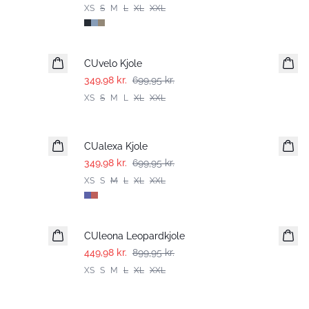
XS
S
M
L
XL
XXL
-50%
CUvelo Kjole
349,98 kr.
699,95 kr.
XS
S
M
L
XL
XXL
-50%
CUalexa Kjole
349,98 kr.
699,95 kr.
XS
S
M
L
XL
XXL
-50%
CUleona Leopardkjole
449,98 kr.
899,95 kr.
XS
S
M
L
XL
XXL
-50%