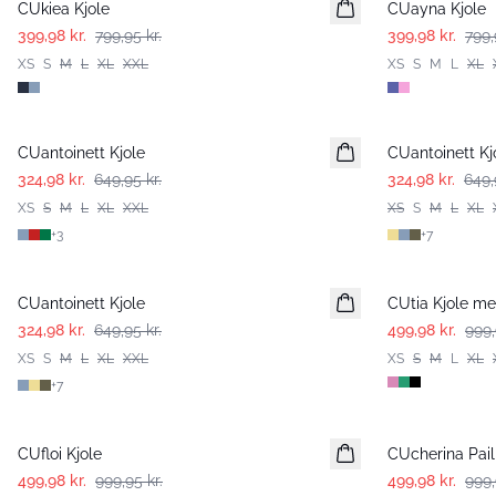
CUkiea Kjole
CUayna Kjole
399,98 kr.
799,95 kr.
399,98 kr.
799,
XS
S
M
L
XL
XXL
XS
S
M
L
XL
-50%
-50%
CUantoinett Kjole
CUantoinett Kj
324,98 kr.
649,95 kr.
324,98 kr.
649,
XS
S
M
L
XL
XXL
XS
S
M
L
XL
+
3
+
7
-50%
-50%
CUantoinett Kjole
CUtia Kjole me
324,98 kr.
649,95 kr.
499,98 kr.
999,
XS
S
M
L
XL
XXL
XS
S
M
L
XL
+
7
-50%
-50%
CUfloi Kjole
CUcherina Pail
499,98 kr.
999,95 kr.
499,98 kr.
999,