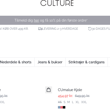
Tilmeld dig
her
og få 10% på din første ordre*
V. KØB OVER 499 KR.
LEVERING 2-3 HVERDAGE
30 DAGES F
Nederdele & shorts
Jeans & bukser
Striktrøjer & cardigans
-30%
e
CUmalue Kjole
95 kr.
454,97 kr.
649,95 kr.
XXL
XS
S
M
L
XL
XXL