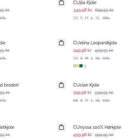
CUjila Kjole
95 kr.
349,98 kr.
699,95 kr.
XXL
XS
S
M
L
XL
XXL
-50%
ole
CUelina Leopardkjole
95 kr.
249,98 kr.
499,95 kr.
XXL
XS
S
M
L
XL
XXL
+
3
-50%
d broderi
CUcian Kjole
95 kr.
299,98 kr.
599,95 kr.
XXL
XS
S
M
L
XL
XXL
-50%
letkjole
CUnyssa 100% Hørkjole
95 kr.
499,98 kr.
999,95 kr.