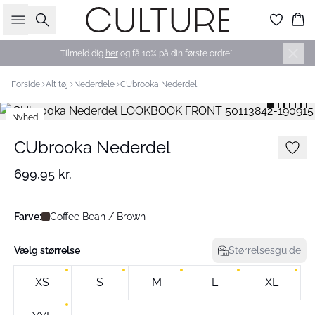
Søg
Ku
Tilmeld dig
her
og få 10% på din første ordre*
Forside
Alt tøj
Nederdele
CUbrooka Nederdel
Nyhed
CUbrooka Nederdel
699,95 kr.
Farve:
Coffee Bean / Brown
Vælg størrelse
Størrelsesguide
XS
S
M
L
XL