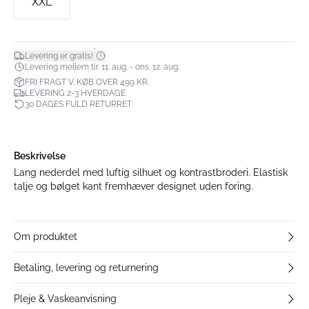
XXL
*
Levering er gratis!
Levering mellem tir. 11. aug. - ons. 12. aug.
FRI FRAGT V. KØB OVER 499 KR.
LEVERING 2-3 HVERDAGE
30 DAGES FULD RETURRET
Beskrivelse
Lang nederdel med luftig silhuet og kontrastbroderi. Elastisk
talje og bølget kant fremhæver designet uden foring.
Om produktet
Betaling, levering og returnering
Pleje & Vaskeanvisning