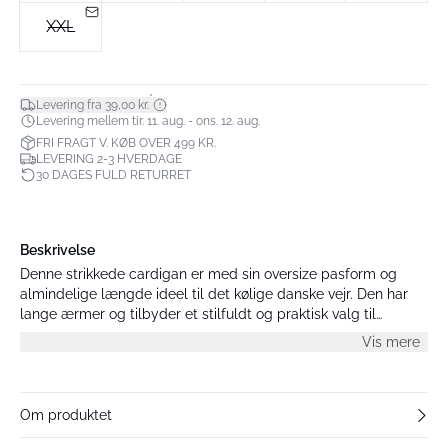
XXL
*
Levering fra 39,00 kr.
Levering mellem tir. 11. aug. - ons. 12. aug.
FRI FRAGT V. KØB OVER 499 KR.
LEVERING 2-3 HVERDAGE
30 DAGES FULD RETURRET
Beskrivelse
Denne strikkede cardigan er med sin oversize pasform og
almindelige længde ideel til det kølige danske vejr. Den har
lange ærmer og tilbyder et stilfuldt og praktisk valg til
hverdagsbrug.
Vis mere
Om produktet