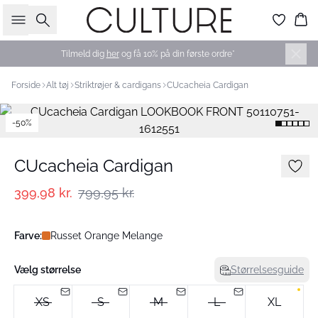
Søg
Ku
Tilmeld dig
her
og få 10% på din første ordre*
Forside
Alt tøj
Striktrøjer & cardigans
CUcacheia Cardigan
-50%
CUcacheia Cardigan
399,98 kr.
799,95 kr.
Farve:
Russet Orange Melange
Vælg størrelse
Størrelsesguide
XS
S
M
L
XL