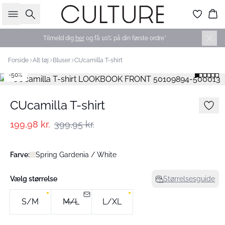
Søg
Ku
Tilmeld dig
her
og få 10% på din første ordre*
Forside
Alt tøj
Bluser
CUcamilla T-shirt
-50%
CUcamilla T-shirt
199,98 kr.
399,95 kr.
Farve:
Spring Gardenia / White
Vælg størrelse
Størrelsesguide
S/M
M/L
L/XL