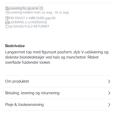
*
Levering fra 39,00 kr.
Levering mellem man. 10. aug. - tir. 11. aug.
FRI FRAGT V. KØB OVER 499 KR.
LEVERING 2-3 HVERDAGE
30 DAGES FULD RETURRET
Beskrivelse
Langærmet top med figursyet pasform, dyb V-udskæring og
diskrete blondedetaljer ved hals og manchetter. Ribbet
overflade fuldender looket.
Om produktet
Betaling, levering og returnering
Pleje & Vaskeanvisning