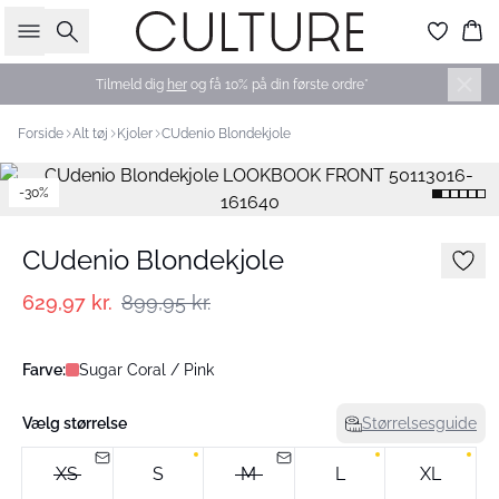
Søg
Ku
Tilmeld dig
her
og få 10% på din første ordre*
Forside
Alt tøj
Kjoler
CUdenio Blondekjole
-30%
CUdenio Blondekjole
629,97 kr.
899,95 kr.
Farve:
Sugar Coral / Pink
Vælg størrelse
Størrelsesguide
XS
S
M
L
XL