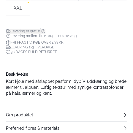
XXL
*
Levering er gratis!
Levering mellem tir. 11. aug. - ons. 12. aug.
FRI FRAGT V. KØB OVER 499 KR.
LEVERING 2-3 HVERDAGE
30 DAGES FULD RETURRET
Beskrivelse
Kort kjole med afslappet pasform, dyb V-udskæring og brede
ærmer til albuen. Luftig tekstur med synlige kontrastblonder
på hals, ærmer og kant.
Om produktet
Preferred fibres & materials