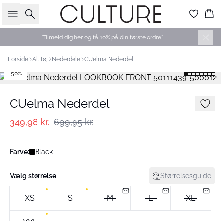
Søg
Ku
Tilmeld dig
her
og få 10% på din første ordre*
Forside
Alt tøj
Nederdele
CUelma Nederdel
-50%
CUelma Nederdel
349,98 kr.
699,95 kr.
Farve:
Black
Vælg størrelse
Størrelsesguide
XS
S
M
L
XL