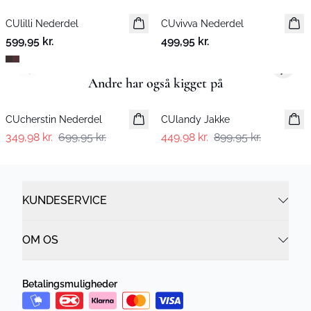
CUlilli Nederdel
Nyhed
CUvivva Nederdel
Nyhed
599,95 kr.
499,95 kr.
Previous slide
Next s
Andre har også kigget på
-50%
-50%
CUcherstin Nederdel
CUlandy Jakke
349,98 kr.
699,95 kr.
449,98 kr.
899,95 kr.
KUNDESERVICE
OM OS
Betalingsmuligheder