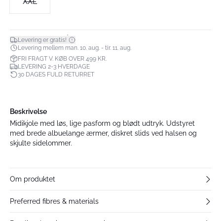
XXL
*
Levering er gratis!
Levering mellem man. 10. aug. - tir. 11. aug.
FRI FRAGT V. KØB OVER 499 KR.
LEVERING 2-3 HVERDAGE
30 DAGES FULD RETURRET
Beskrivelse
Midikjole med løs, lige pasform og blødt udtryk. Udstyret
med brede albuelange ærmer, diskret slids ved halsen og
skjulte sidelommer.
Om produktet
Preferred fibres & materials