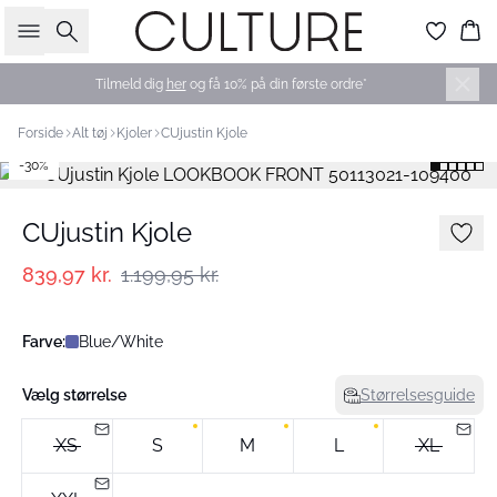
Søg
Ku
Tilmeld dig
her
og få 10% på din første ordre*
Forside
Alt tøj
Kjoler
CUjustin Kjole
-30%
CUjustin Kjole
839,97 kr.
1.199,95 kr.
Farve:
Blue/White
Vælg størrelse
Størrelsesguide
XS
S
M
L
XL