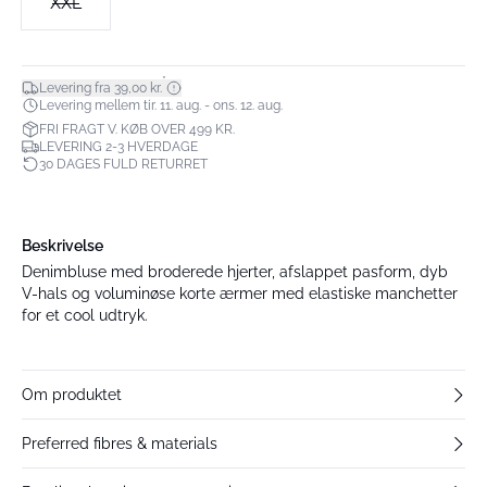
XXL
*
Levering fra 39,00 kr.
Levering mellem tir. 11. aug. - ons. 12. aug.
FRI FRAGT V. KØB OVER 499 KR.
LEVERING 2-3 HVERDAGE
30 DAGES FULD RETURRET
Beskrivelse
Denimbluse med broderede hjerter, afslappet pasform, dyb
V-hals og voluminøse korte ærmer med elastiske manchetter
for et cool udtryk.
Om produktet
Preferred fibres & materials