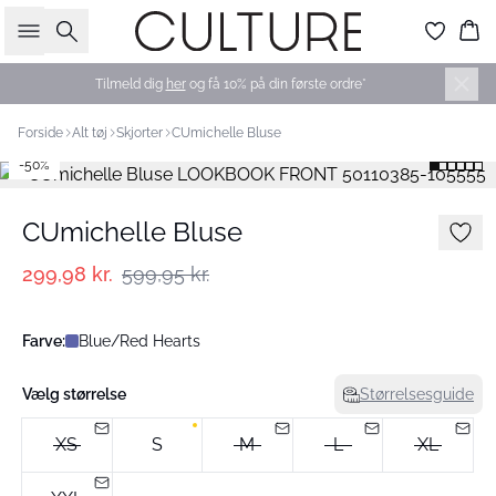
Søg
Ku
Tilmeld dig
her
og få 10% på din første ordre*
Forside
Alt tøj
Skjorter
CUmichelle Bluse
-50%
CUmichelle Bluse
299,98 kr.
599,95 kr.
Farve:
Blue/Red Hearts
Vælg størrelse
Størrelsesguide
XS
S
M
L
XL