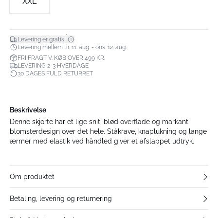
XXL
*
Levering er gratis!
Levering mellem tir. 11. aug. - ons. 12. aug.
FRI FRAGT V. KØB OVER 499 KR.
LEVERING 2-3 HVERDAGE
30 DAGES FULD RETURRET
Beskrivelse
Denne skjorte har et lige snit, blød overflade og markant
blomsterdesign over det hele. Ståkrave, knaplukning og lange
ærmer med elastik ved håndled giver et afslappet udtryk.
Om produktet
Betaling, levering og returnering