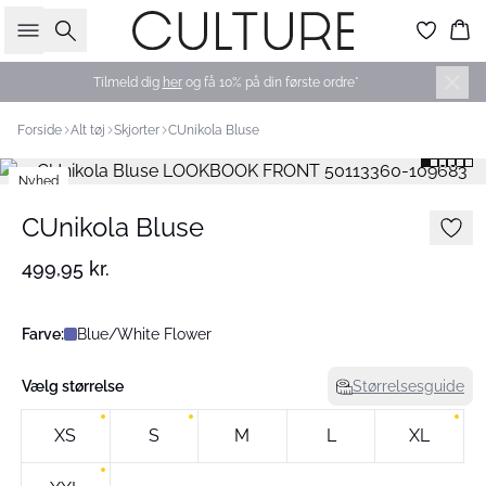
Søg
Ku
Tilmeld dig
her
og få 10% på din første ordre*
Forside
Alt tøj
Skjorter
CUnikola Bluse
Nyhed
CUnikola Bluse
499,95 kr.
Farve:
Blue/White Flower
Vælg størrelse
Størrelsesguide
XS
S
M
L
XL