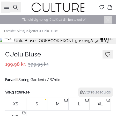
Søg
Ku
Tilmeld dig
her
og få 10% på din første ordre*
Forside
Alt tøj
Skjorter
CUolu Bluse
-50%
CUolu Bluse
199,98 kr.
399,95 kr.
Farve:
Spring Gardenia / White
Vælg størrelse
Størrelsesguide
XS
S
M
L
XL