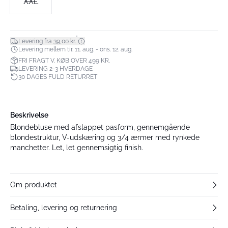
XXL
*
Levering fra 39,00 kr.
Levering mellem tir. 11. aug. - ons. 12. aug.
FRI FRAGT V. KØB OVER 499 KR.
LEVERING 2-3 HVERDAGE
30 DAGES FULD RETURRET
Beskrivelse
Blondebluse med afslappet pasform, gennemgående
blondestruktur, V-udskæring og 3/4 ærmer med rynkede
manchetter. Let, let gennemsigtig finish.
Om produktet
Betaling, levering og returnering