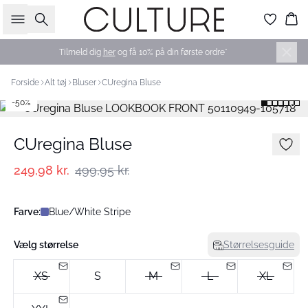
Søg
Ku
Tilmeld dig
her
og få 10% på din første ordre*
Forside
Alt tøj
Bluser
CUregina Bluse
-50%
CUregina Bluse
249,98 kr.
499,95 kr.
Farve:
Blue/White Stripe
Vælg størrelse
Størrelsesguide
XS
S
M
L
XL