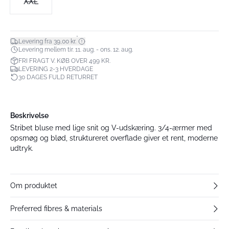
XXL
*
Levering fra 39,00 kr.
Levering mellem tir. 11. aug. - ons. 12. aug.
FRI FRAGT V. KØB OVER 499 KR.
LEVERING 2-3 HVERDAGE
30 DAGES FULD RETURRET
Beskrivelse
Stribet bluse med lige snit og V-udskæring. 3/4-ærmer med
opsmøg og blød, struktureret overflade giver et rent, moderne
udtryk.
Om produktet
Preferred fibres & materials