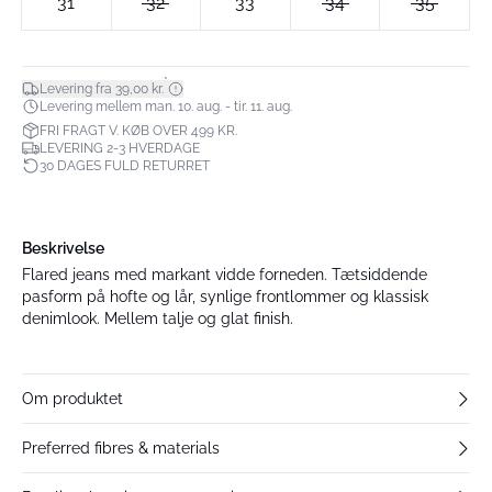
31
32
33
34
35
*
Levering fra 39,00 kr.
Levering mellem man. 10. aug. - tir. 11. aug.
FRI FRAGT V. KØB OVER 499 KR.
LEVERING 2-3 HVERDAGE
30 DAGES FULD RETURRET
Beskrivelse
Flared jeans med markant vidde forneden. Tætsiddende
pasform på hofte og lår, synlige frontlommer og klassisk
denimlook. Mellem talje og glat finish.
Om produktet
Preferred fibres & materials