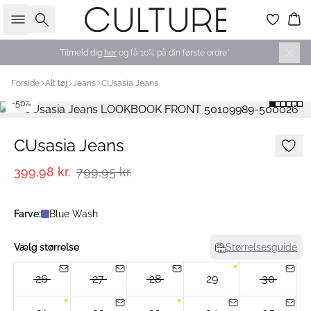
Søg
Ku
Tilmeld dig
her
og få 10% på din første ordre*
Forside
Alt tøj
Jeans
CUsasia Jeans
-50%
CUsasia Jeans
399,98 kr.
799,95 kr.
Farve:
Blue Wash
Vælg størrelse
Størrelsesguide
26
27
28
29
30