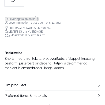
XXL
*
Levering fra 39,00 kr.
Levering mellem tir. 11. aug. - ons. 12. aug.
FRI FRAGT V. KØB OVER 499 KR.
LEVERING 2-3 HVERDAGE
30 DAGES FULD RETURRET
Beskrivelse
Shorts med blød, tekstureret overflade, afslappet knælang
pasform, justerbart bindebånd i taljen, sidelommer og
markant blomsterbroderi langs kanten.
Om produktet
Preferred fibres & materials