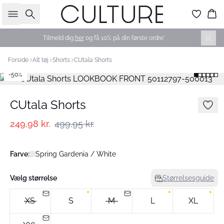
Søg
Ku
Tilmeld dig
her
og få 10% på din første ordre*
Forside
Alt tøj
Shorts
CUtala Shorts
-50%
CUtala Shorts
249,98 kr.
499,95 kr.
Farve:
Spring Gardenia / White
Vælg størrelse
Størrelsesguide
XS
S
M
L
XL