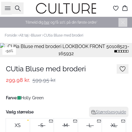
Søg
Ku
Tilmeld dig
her
og få 10% på din første ordre*
Forside
Alt tøj
Bluser
CUtia Bluse med broderi
-50%
CUtia Bluse med broderi
299,98 kr.
599,95 kr.
Farve:
Holly Green
Vælg størrelse
Størrelsesguide
XS
S
M
L
XL