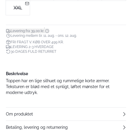
XXL
*
Levering fra 39,00 kr.
Levering mellem tir. 11. aug. - ons. 12. aug.
FRI FRAGT V. KØB OVER 499 KR.
LEVERING 2-3 HVERDAGE
30 DAGES FULD RETURRET
Beskrivelse
Toppen har en lige silhuet og rummelige korte ærmer.
Teksturen er blød med et synligt, løftet mønster for et
moderne udtryk.
Om produktet
Betaling, levering og returnering