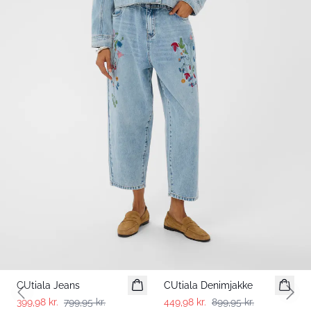
-50%
-50%
CUtiala Jeans
CUtiala Denimjakke
Previous slide
Next 
399,98 kr.
799,95 kr.
449,98 kr.
899,95 kr.