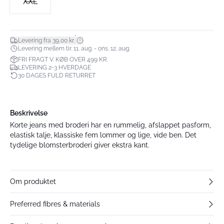
XXL
*
Levering fra 39,00 kr.
Levering mellem tir. 11. aug. - ons. 12. aug.
FRI FRAGT V. KØB OVER 499 KR.
LEVERING 2-3 HVERDAGE
30 DAGES FULD RETURRET
Beskrivelse
Korte jeans med broderi har en rummelig, afslappet pasform,
elastisk talje, klassiske fem lommer og lige, vide ben. Det
tydelige blomsterbroderi giver ekstra kant.
Om produktet
Preferred fibres & materials