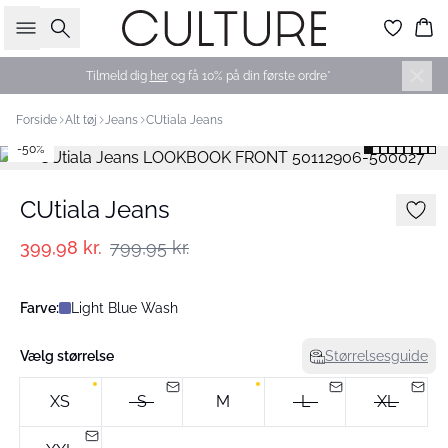
Søg
Ku
Tilmeld dig
her
og få 10% på din første ordre*
Forside
Alt tøj
Jeans
CUtiala Jeans
-50%
CUtiala Jeans
399,98 kr.
799,95 kr.
Farve:
Light Blue Wash
Vælg størrelse
Størrelsesguide
XS
S
M
L
XL