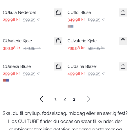
-50%
-50%
CUkula Nederdel
CUfloi Bluse
299,98 kr.
599,95 kr.
349,98 kr.
699,95 kr.
-50%
-50%
CUvalerie Kjole
CUvalerie Kjole
399,98 kr.
799,95 kr.
299,98 kr.
599,95 kr.
-50%
-50%
CUalexa Bluse
CUdaina Blazer
299,98 kr.
599,95 kr.
499,98 kr.
999,95 kr.
1
2
3
Skal du til bryllup, fødselsdag, middag eller en særlig fest?
Hos CULTURE finder du occasion wear til kvinder, der
kombinerer feminine detaljer, moderne pasformer og