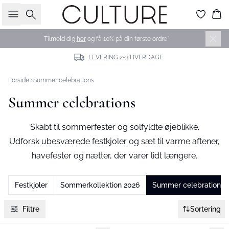
Søg
Ku
Tilmeld dig
her
og få 10% på din første ordre*
LEVERING 2-3 HVERDAGE
Forside
Summer celebrations
Summer celebrations
Skabt til sommerfester og solfyldte øjeblikke.
Udforsk ubesværede festkjoler og sæt til varme aftener,
havefester og nætter, der varer lidt længere.
Festkjoler
Sommerkollektion 2026
Summer celebrations
Filtre
Sortering
-50%
-50%