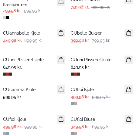
flæseærmer
749,96 kr.
999,95 kr.
299,98 kr.
599,95 kr.
-50%
-50%
CUannabelle Kjole
CUbelle Bukser
449,98 kr.
899,95 kr.
399,98 kr.
799,95 kr.
CUuni Plisseret kjole
CUuni Plisseret kjole
849,95 kr.
849,95 kr.
-50%
CUcamma Kjole
Nyhed
CUfloi Kjole
599,95 kr.
499,98 kr.
999,95 kr.
-50%
-50%
CUfloi Kjole
CUfloi Bluse
499,98 kr.
999,95 kr.
349,98 kr.
699,95 kr.