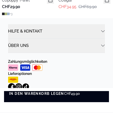
CUpoppy T-shirt
CUsigla
CHF29.90
CHF34.95
CHF69.90
+
3
HILFE & KONTAKT
ÜBER UNS
Zahlungsmöglichkeiten
Lieferoptionen
IN DEN WARENKORB LEGEN
CHF49.90
IN DEN WARENKORB LEGEN
Datenschutzrichtlinie
Geschäftsbedingungen