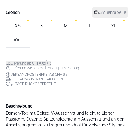
Größen
Größentabelle
XS
S
M
L
XL
XXL
*
Lieferung ab CHF5.50
Lieferung zwischen di. 11. aug. - mi. 12. aug.
VERSANDKOSTENFREI AB CHF 69
LIEFERUNG IN 1-2 WERKTAGEN
30 TAGE RÜCKGABERECHT
Beschreibung
Damen-Top mit Spitze, V-Ausschnitt und leicht taillierter
Passform. Dezente Spitzenakzente am Ausschnitt und an den
Ärmeln, angenehm zu tragen und ideal für vielseitige Stylings.