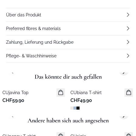
Über das Produkt
Preferred fibres & materials
Zahlung, Lieferung und Rückgabe
Pflege- & Waschhinweise
Previous slide
Next s
Das könnte dir auch gefallen
CUjavina Top
Neuheiten
CUbiana T-shirt
Neuheiten
CHF59.90
CHF49.90
Previous slide
Next s
Andere haben sich auch angesehen
-50%
Neuheiten