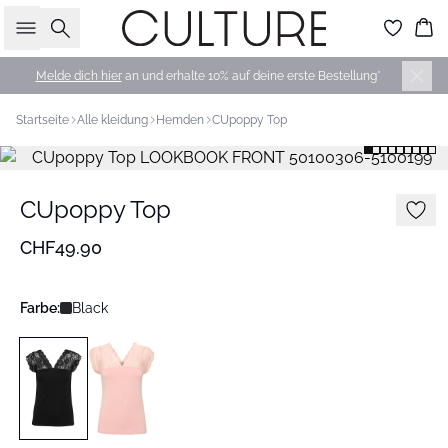
Suche
Wa
Melde dich hier
an und erhalte 10% auf deine erste Bestellung*
Startseite
Alle kleidung
Hemden
CUpoppy Top
CUpoppy Top
CHF49.90
Farbe:
Black