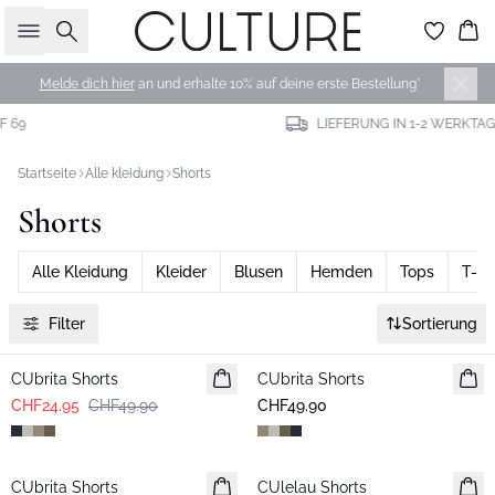
Suche
Wa
Melde dich hier
an und erhalte 10% auf deine erste Bestellung*
LIEFERUNG IN 1-2 WERKTAGEN
Startseite
Alle kleidung
Shorts
Shorts
Alle Kleidung
Kleider
Blusen
Hemden
Tops
T-sh
Filter
Sortierung
-50%
CUbrita Shorts
CUbrita Shorts
CHF24.95
CHF49.90
CHF49.90
-30%
CUbrita Shorts
CUlelau Shorts